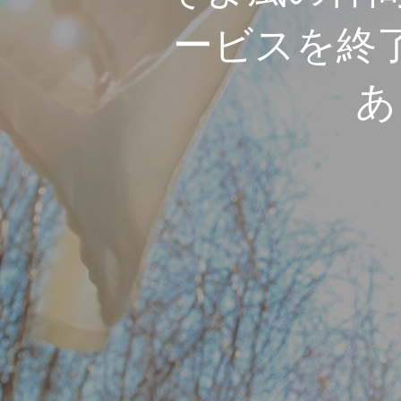
ービスを終
あ