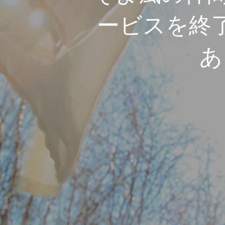
ービスを終
あ