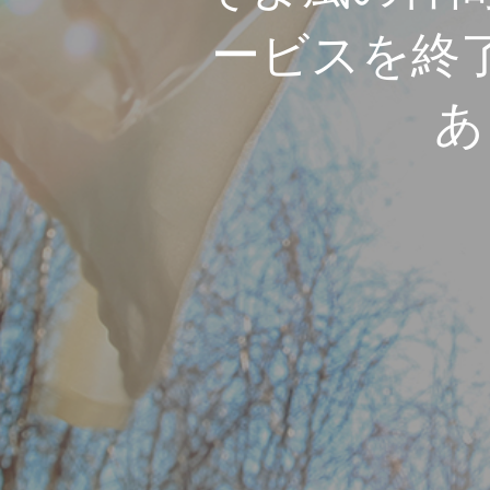
ービスを終
あ